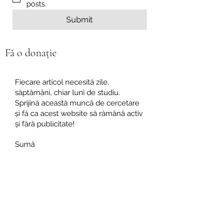
posts.
Submit
Fă o donație
Fiecare articol necesită zile,
săptămâni, chiar luni de studiu.
Sprijină această muncă de cercetare
și fă ca acest website să rămână activ
și fără publicitate!
Sumă
€3
€5
€10
€20
Alta