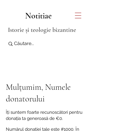
Notitiae
Istorie și teologie bizantine
Mulțumim, Numele
donatorului
Îți suntem foarte recunoscători pentru
donația ta generoasă de €0.
Numărul donației tale este #1000. În