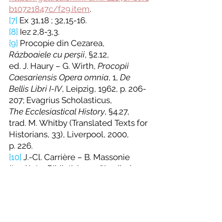
b10721847c/f29.item
.
[7]
 Ex 31,18 ; 32,15-16. 
[8]
 Iez 2,8-3,3.
[9]
 Procopie din Cezarea, 
Războaiele cu perșii
, §2.12, 
ed. J. Haury – G. Wirth, 
Procopii 
Caesariensis Opera omnia
, 1, 
De 
Bellis Libri I-IV
, Leipzig, 1962, p. 206-
207; Evagrius Scholasticus, 
The Ecclesiastical History
, §4.27, 
trad. M. Whitby (Translated Texts for 
Historians, 33), Liverpool, 2000, 
p. 226.
[10]
 J.-Cl. Carrière – B. Massonie 
(trad.), 
La Bibliothèque d’Apollodore
, 
Paris,1991, §3.12.3, p. 107-108 ; 
Épitomé
, §5.10, p. 136, 
https://www.persee.fr/doc/ista_00
00-0000_1991_edc_443_1
.