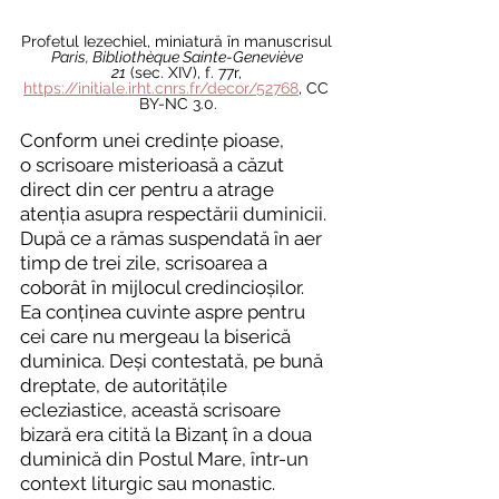
Profetul Iezechiel, miniatură în manuscrisul 
Paris, Bibliothèque Sainte-Geneviève 
21
 (sec. XIV), f. 77r, 
https://initiale.irht.cnrs.fr/decor/52768
, CC 
BY-NC 3.0.
Conform unei credințe pioase, 
o scrisoare misterioasă a căzut 
direct din cer pentru a atrage 
atenția asupra respectării duminicii. 
După ce a rămas suspendată în aer 
timp de trei zile, scrisoarea a 
coborât în mijlocul credincioșilor. 
Ea conținea cuvinte aspre pentru 
cei care nu mergeau la biserică 
duminica. Deși contestată, pe bună 
dreptate, de autoritățile 
ecleziastice, această scrisoare 
bizară era citită la Bizanț în a doua 
duminică din Postul Mare, într-un 
context liturgic sau monastic.