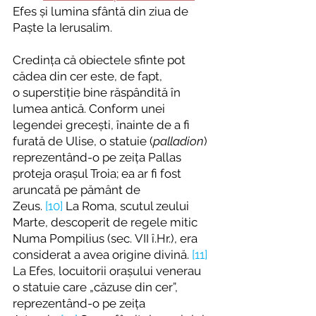
Efes și lumina sfântă din ziua de 
Paște la Ierusalim.
Credința că obiectele sfinte pot 
cădea din cer este, de fapt, 
o
superstiție bine răspândită în 
lumea antică. Conform unei 
legendei grecești, înainte de a fi 
furată de Ulise, o statuie (
palladion
) 
reprezentând-o pe zeița Pallas 
proteja orașul Troia; ea ar fi fost 
aruncată pe pământ de 
Zeus. 
[10]
 La Roma, scutul zeului 
Marte, descoperit de regele mitic 
Numa Pompilius (sec. VII î.Hr.), era 
considerat a avea origine divină. 
[11]
La Efes, locuitorii orașului venerau 
o statuie care „căzuse din cer”, 
reprezentând-o pe zeița 