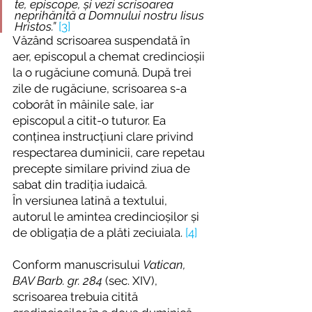
te, episcope, și vezi scrisoarea 
neprihănită a Domnului nostru Iisus 
Hristos.” 
[3]
Văzând scrisoarea suspendată în 
aer, episcopul a chemat credincioșii 
la o rugăciune comună. După trei 
zile de rugăciune, scrisoarea s-a 
coborât în mâinile sale, iar 
episcopul a citit-o tuturor. Ea 
conținea instrucțiuni clare privind 
respectarea duminicii, care repetau 
precepte similare privind ziua de 
sabat din tradiția iudaică. 
În
versiunea latină a textului, 
autorul le amintea credincioșilor și 
de obligația de a plăti zeciuiala. 
[4]
Conform manuscrisului 
Vatican, 
BAV Barb. gr. 284
 (sec. XIV), 
scrisoarea trebuia citită 