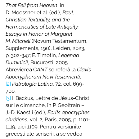
That Fell from Heaven
, în 
D. Moessner et al. (ed.), 
Paul, 
Christian Textuality, and the 
Hermeneutics of Late Antiquity: 
Essays in Honor of Margaret 
M. Mitchell
 (Novum Testamentum, 
Supplements, 190), Leiden, 2023, 
p. 302-347; E. Timotin, 
Legenda 
Duminicii
, București, 2005. 
Abrevierea C
ANT
 se referă la 
Clavis 
Apocryphorum Novi Testamenti
.
[2]
Patrologia Latina
, 72, col. 699-
700.
[3]
 I. Backus, Lettre de Jésus-Christ 
sur le dimanche, în P. Geoltrain – 
J.‑D. Kaestli (ed.), 
Écrits apocryphes 
chrétiens
, vol. 2, Paris, 2005, p. 1101-
1119, aici 1109. Pentru versiunile 
grecești ale scrisorii, a se vedea 