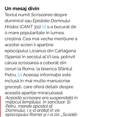
Un mesaj divin
Textul numit 
Scrisoarea despre 
duminică
 sau 
Epistolia Domnului 
Hristos
 (
CANT
 311) 
[1]
 s
‑
a
bucurat de 
o mare popularitate în lumea 
creștină. Cea mai veche mențiune a 
acestei scrieri îi aparține 
episcopului Licianus din Cartagena 
(Spania) în secolul al VI-lea, potrivit 
căruia scrisoarea a coborât din 
ceruri la Roma, la biserica Sfântul 
Petru. 
[2]
 Aceeași informație este 
inclusă în mai multe manuscrise 
grecești, care oferă detalii despre 
această apariție miraculoasă:
Această scrisoare era suspendată în 
mijlocul templului, în sanctuar. Și 
Petru, marele apostol al 
Domnului,
i
s-a arătat în vis 
episcopului Romei și i-a zis: „Scoală-