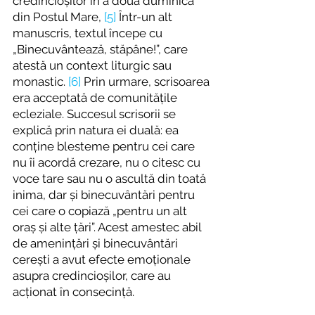
credincioșilor în a doua duminică 
din Postul Mare, 
[5]
 Într-un alt 
manuscris, t
extul începe cu 
„Binecuvântează, stăpâne!”, care 
atestă
 un context liturgic sau 
monastic. 
[6]
 Prin urmare, scrisoarea 
era acceptată de comunitățile 
ecleziale. Succesul scrisorii se 
explică prin natura ei duală: ea 
conține blesteme pentru cei care 
nu îi acordă crezare, nu o citesc cu 
voce tare sau nu o ascultă din toată 
inima, dar și binecuvântări pentru 
cei care o copiază „pentru un alt 
oraș și alte țări”. Acest amestec abil 
de amenințări și binecuvântări 
cerești a avut efecte emoționale 
asupra credincioșilor, care au 
acționat în consecință.