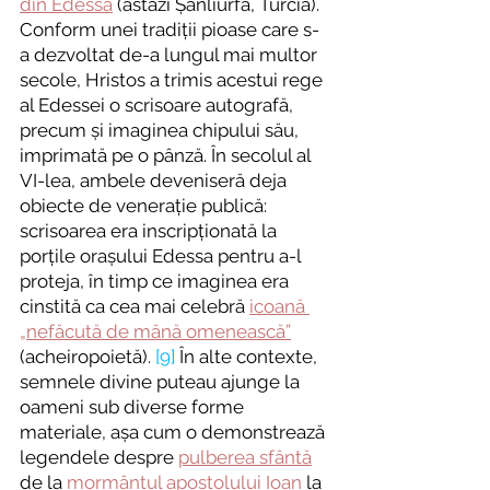
din Edessa
 (astăzi Șanlıurfa, Turcia). 
Conform unei tradiții pioase care s-
a dezvoltat de-a lungul mai multor 
secole, Hristos a trimis acestui rege 
al Edessei o scrisoare autografă, 
precum și imaginea chipului său, 
imprimată pe o pânză. În secolul al 
VI-lea, ambele deveniseră deja 
obiecte de venerație publică: 
scrisoarea era inscripționată la 
porțile orașului Edessa pentru a-l 
proteja, în timp ce imaginea era 
cinstită ca cea mai celebră 
icoană 
„nefăcută de mână omenească”
(acheiropoietă). 
[9]
 În alte contexte, 
semnele divine puteau ajunge la 
oameni sub diverse forme 
materiale, așa cum o demonstrează 
legendele despre 
pulberea sfântă
de la 
mormântul apostolului Ioan
 la 