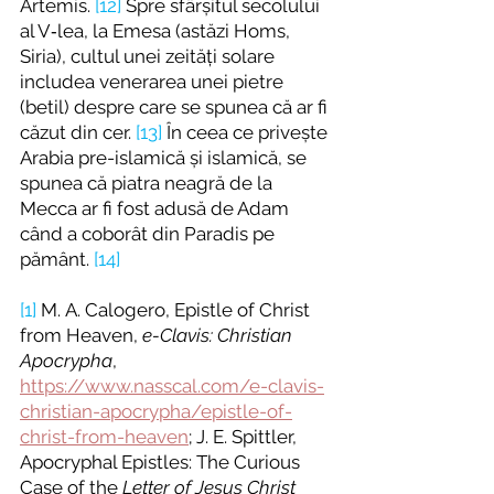
Artemis. 
[12]
 Spre sfârșitul secolului 
al V‑lea, la Emesa (astăzi Homs, 
Siria), cultul unei zeități solare 
includea venerarea unei pietre 
(betil) despre care se spunea că ar fi 
căzut din cer. 
[13]
 În ceea ce privește 
Arabia pre-islamică și islamică, se 
spunea că piatra neagră de la 
Mecca ar fi fost adusă de Adam 
când a coborât din Paradis pe 
pământ. 
[14]
[1]
 M. A. Calogero, Epistle of Christ 
from Heaven, 
e-Clavis: Christian 
Apocrypha
, 
https://www.nasscal.com/e-clavis-
christian-apocrypha/epistle-of-
christ-from-heaven
; J. E. Spittler, 
Apocryphal Epistles: The Curious 
Case of the 
Letter of Jesus Christ 