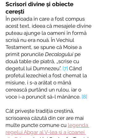
Scrisori divine și obiecte 
cerești
În perioada în care a fost compus 
acest text, ideea că mesajele divine 
puteau ajunge la oameni în formă 
scrisă nu era nouă. În Vechiul 
Testament, se spune că Moise a 
primit poruncile 
Decalogului
 pe 
două table de piatră, „scrise cu 
degetul lui Dumnezeu”. 
[7]
 Când 
profetul Iezechiel a fost chemat la 
misiune, i s-a arătat o mână 
cerească purtând un rulou, iar o 
voce i-a poruncit să-l mănânce. 
[8]
Cât privește tradiția creștină, 
scrisoarea căzută din cer are mai 
multe puncte comune cu 
legenda 
regelui Abgar al V-lea și a icoanei 