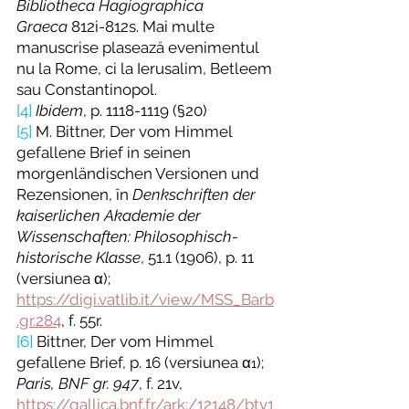
Bibliotheca Hagiographica 
Graeca
812i-812s. Mai multe 
manuscrise plasează evenimentul 
nu la Rome, ci la Ierusalim, Betleem 
sau Constantinopol.
[4]
Ibidem
, p. 1118-1119 (§20) 
[5]
 M. Bittner, Der vom Himmel 
gefallene Brief in seinen 
morgenländischen Versionen und 
Rezensionen, 
î
n 
Denkschriften der 
kaiserlichen Akademie der 
Wissenschaften: Philosophisch-
historische Klasse
, 51.1 (1906), p. 11 
(versiunea α); 
https://digi.vatlib.it/view/MSS_Barb
.gr.284
, f. 55r.
[6]
Bittner, Der vom Himmel 
gefallene Brief, p. 16 (versiunea α
); 
1
Paris, BNF gr. 947
, f. 21v, 
https://gallica.bnf.fr/ark:/12148/btv1