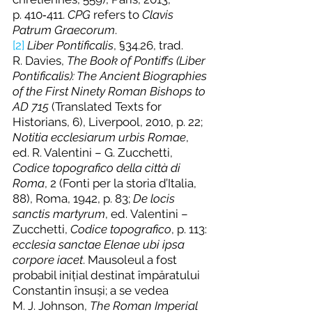
p. 410
‑
411.
CPG
 refers to 
Clavis 
Patrum Graecorum
.
[2]
Liber Pontificalis
, §34.26, trad. 
R. Davies, 
The Book of Pontiffs (Liber 
Pontificalis): The Ancient Biographies 
of the First Ninety Roman Bishops to 
AD 715
 (Translated Texts for 
Historians, 6), Liverpool, 2010, p. 22; 
Notitia ecclesiarum urbis Romae
, 
ed. R. Valentini – G. Zucchetti, 
Codice topografico della città di 
Roma
, 2 (Fonti per la storia d’Italia, 
88), Roma, 1942, p. 83; 
De locis 
sanctis martyrum
, ed. Valentini – 
Zucchetti, 
Codice topografico
, p. 113: 
ecclesia sanctae Elenae ubi ipsa 
corpore iacet
. Mausoleul a fost 
probabil inițial destinat împăratului 
Constantin însuși; a se vedea 
M. J. Johnson, 
The Roman Imperial 