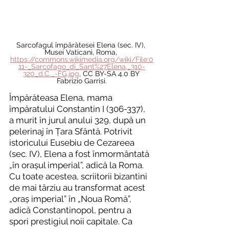
Sarcofagul împărătesei Elena (sec. IV), 
Musei Vaticani, Roma, 
https://commons.wikimedia.org/wiki/File:0
11-_Sarcofago_di_Sant%27Elena,_310-
320_d.C._-FG.jpg
, CC BY-SA 4.0 BY 
Fabrizio Garrisi.
Împărăteasa Elena, mama 
împăratului Constantin I (306-337), 
a murit în jurul anului 329, după un 
pelerinaj în Țara Sfântă. Potrivit 
istoricului Eusebiu de Cezareea 
(sec. IV), Elena a fost înmormântată 
„în orașul imperial”, adică la Roma. 
Cu toate acestea, scriitorii bizantini 
de mai târziu au transformat acest 
„oraș imperial” în „Noua Romă”, 
adică Constantinopol, pentru a 
spori prestigiul noii capitale. Ca 