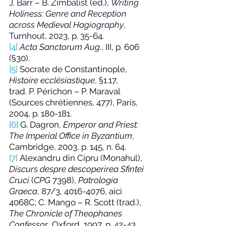
J. Barr – B. Zimbalist (ed.), 
Writing 
Holiness: Genre and Reception 
across Medieval Hagiography
, 
Turnhout, 2023, p. 35-64.
[4]
Acta Sanctorum Aug.
, III, p. 606 
(§30).
[5]
 Socrate de Constantinople, 
Histoire ecclésiastique
, §1.17, 
trad. P. Périchon – P. Maraval 
(Sources chrétiennes, 477), Paris, 
20
04, p. 180-181.
[6]
 G. Dagron, 
Emperor and Priest: 
The Imperial Office in Byzantium
, 
Cambridge, 2003, p. 145, n. 64.
[7]
 Alexandru din Cipru (Monahul), 
Discurs despre descoperirea Sfintei 
Cruci
 (
CPG 
7398), 
Patrologia 
Graeca
, 87/3, 4016-4076, aici 
4068C; C. Mango – R. Scott (trad.), 
The Chronicle of Theophanes 
Confessor
, Oxford, 1997, p. 42-43 