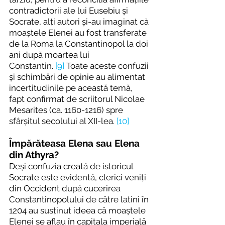
contradictorii ale lui Eusebiu și 
Socrate, alți autori și-au imaginat că 
moaștele Elenei au fost transferate 
de la Roma la Constantinopol la doi 
ani după moartea lui 
Constantin. 
[9]
 Toate aceste confuzii 
și schimbări de opinie au alimentat 
incertitudinile pe această temă, 
fapt confirmat de scriitorul Nicolae 
Mesarites (ca. 1160-1216) spre 
sfârșitul secolului al XII-lea
. 
[10]
Împărăteasa Elena sau Elena 
din Athyra?
Deși confuzia creată de istoricul 
Socrate este evidentă, clerici veniți 
din Occident după cucerirea 
Constantinopolului de către latini în 
1204 au susținut ideea că moaștele 
Elenei se aflau în capitala imperială 