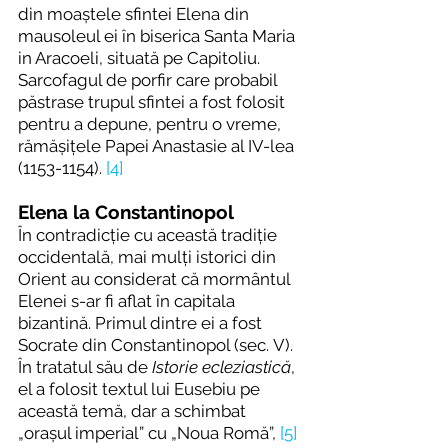
din moaștele sfintei Elena din 
mausoleul ei în biserica Santa Maria 
in Aracoeli, situată pe Capitoliu. 
Sarcofagul de porfir care probabil 
păstrase trupul sfintei a fost folosit 
pentru a depune, pentru o vreme, 
rămășițele Papei Anastasie al IV-lea 
(1153-1154). 
[4]
Elena la Constantinopol
În contradicție cu această tradiție 
occidentală, mai mulți istorici din 
Orient au considerat că mormântul 
Elenei s-ar fi aflat în capitala 
bizantină. Primul dintre ei a fost 
Socrate din Constantinopol (sec. V). 
În tratatul său de 
Istorie ecleziastică
, 
el a folosit textul lui Eusebiu pe 
această temă, dar a schimbat 
„orașul imperial” cu „Noua Romă”, 
[5]