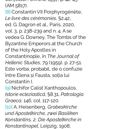
(AM 5817).
[8]
 Constantin VII Porph
yrogénète, 
Le livre des cérémonies
, §2.42, 
ed. G. Dagron et al., Paris, 2020, 
vol. 3, p. 238-239 and n. 4.
 A se 
vedea G. Downey, The Tombs of the 
Byzantine Emperors at the Church 
of the Holy Apostles in 
Constantinople, în 
The Journal of 
Hellenic Studies
, 79 (1959), p. 27-51. 
Este vorba, probabil, de o confuzie 
între Elena și Fausta, soția lui 
Constantin I.
[9]
 Nichifor Calist 
Xanthopoulos
, 
Istorie ecleziastică
, §8.31, 
Patrologia 
Graeca
, 146, col. 117-120.
[10]
 A. Heisenberg, 
Grabeskirche 
und Apostelkirche, zwei Basiliken 
Konstantins, 2, Die Apostelkirche in 
Konstantinopel
, Leipzig, 1908, 