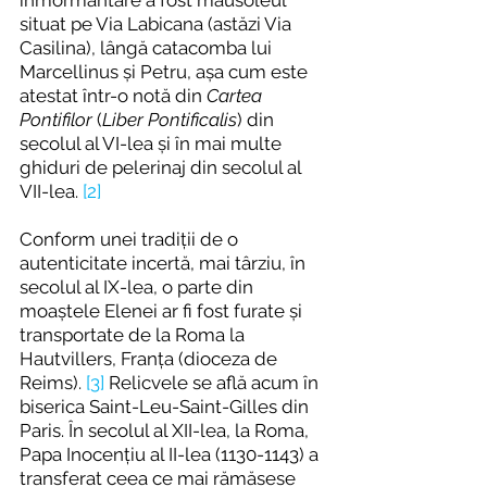
înmormântare a fost mausoleul 
situat pe Via Labicana (astăzi Via 
Casilina), lângă catacomba lui 
Marcellinus și Petru, așa cum este 
atestat într-o notă din 
Cartea 
Pontifilor
 (
Liber Pontificalis
) din 
secolul al VI-lea și în mai multe 
ghiduri de pelerinaj din secolul al 
VII-lea. 
[2]
Conform unei tradiții de o 
autenticitate incertă, mai târziu, în 
secolul al IX-lea, o parte din 
moaștele Elenei ar fi fost furate și 
transportate de la Roma la 
Hautvillers, Franța (dioceza de 
Reims). 
[3]
 Relicvele se află acum în 
biserica Saint-Leu-Saint-Gilles din 
Paris. În secolul al XII-lea, la Roma, 
Papa Inocențiu al II-lea (1130-1143) a 
transferat ceea ce mai rămăsese 