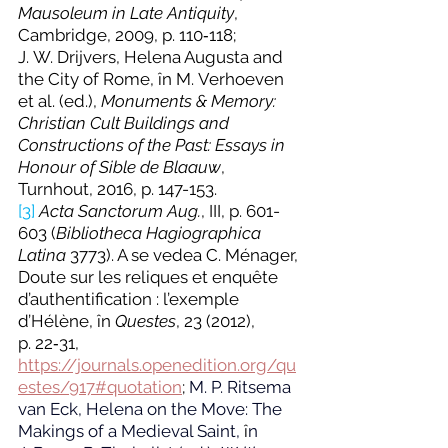
Mausoleum in Late Antiquity
, 
Cambridge, 2009, p. 110‑118; 
J. W. Drijvers, Helena Augusta and 
the City of Rome, în M. Verhoeven 
et al. (ed.), 
Monuments & Memory: 
Christian Cult Buildings and 
Constructions of the Past: Essays in 
Honour of Sible de Blaauw
, 
Turnhout, 2016, p. 147-153.
[3]
Acta Sanctorum Aug.
, III, p. 601-
603 (
Bibliotheca Hagiographica 
Latina 
3773). A se vedea C. Ménager, 
Doute sur les reliques et enquête 
d’authentification : l’exemple 
d’Hélène, în 
Questes
, 23 (2012), 
p. 22‑31, 
https://journals.openedition.org/qu
estes/917#quotation
; 
M. P. Ritsema 
van Eck, Helena on the Move: The 
Makings of a Medieval Saint, 
î
n 