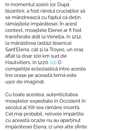
în momentul sosirii lor. După 
bizantini, a fost rândul cruciaților să 
se mândrească cu faptul că dețin 
rămășițele împărătesei. În acest 
context, moaștele Elenei ar fi fost 
transferate atât la Veneția, în 1212, 
la mănăstirea (astăzi biserica) 
Sant’Elena, cât și la Troyes, un oraș 
aflat la doar 100 km sud de 
Hautvillers, în 1220. 
[11]
 O 
competiție ecleziastică între aceste 
trei orașe pe această temă este 
ușor de imaginat.
Cu toate acestea, autenticitatea 
moaștelor expediate în Occident în 
secolul al XIII-lea rămâne incertă. 
Cel mai probabil, relivele împărțite 
cu această ocazie nu au aparținut 
împărătesei Elena, ci unei alte sfinte 