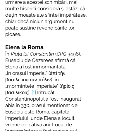
urmare a acestei schimbări, mai 
multe biserici consideră și astăzi că 
dețin moaște ale sfintei împărătese, 
chiar dacă niciun argument nu 
poate susține revendicările lor 
pioase.
Elena la Roma
În 
Viața lui Constantin
 (
CPG
 3496), 
Eusebiu de Cezareea afirmă că 
Elena a fost înmormântată 
„în orașul imperial” (ἐπὶ τὴν 
βασιλεύουσαν πόλιν), în 
„mormintele imperiale” (ἠρίοις 
βασιλικοῖς). 
[1]
 Întrucât 
Constantinopolul a fost inaugurat 
abia în 330, orașul menționat de 
Eusebiu este Roma, capitala 
imperiului, unde Elena a locuit 
vreme de câțiva ani. Locul de 