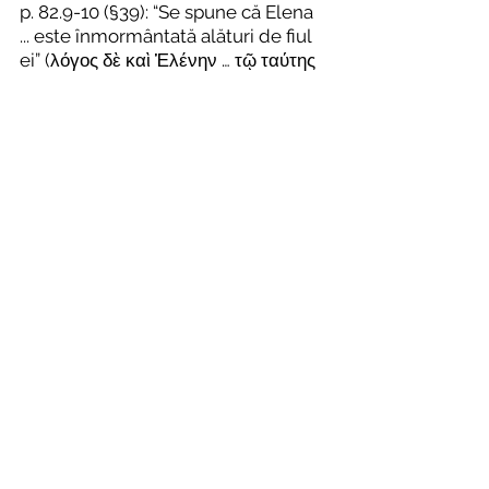
p. 82.9-10 (§39): “Se spune că Elena 
... este înmormântată alături de fiul 
ei” (λόγος δὲ καὶ Ἑλένην … τῷ ταύτης 
συντεθάφθαι υἱῷ), trad. G. Downey: 
Nikolaos Mesarites. Description of 
the Church of the Holy Apostles at 
Constantinople, în 
Transactions of 
the American Philosophical Society
, 
47.6 (1957) (n.s.), p. 855‑924, aici 891. 
A se vedea M. J. Johnson, Where 
were Constantius I and Helena 
Buried?, în 
Latomus
, 51 (1992), 
p. 145‑150.
[11]
 Antoine de Novgorod, 
Le livre de 
pèlerin
, trad. B. de Khitrowo, 
Itinéraires russes en Orient
, 1.1, 
Geneva, 1889, p. 110. A se vedea 
R. Janin, 
La géographie 
ecclésiastique de l’Empire byzantin
, 
1.3, 
Les églises et les monastères
, 