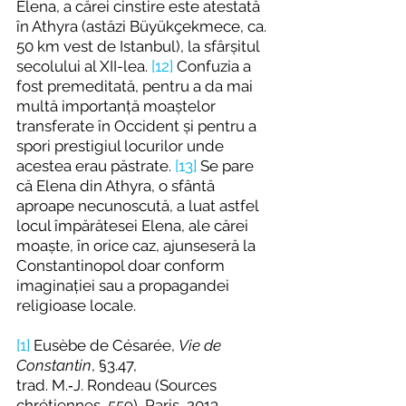
Elena, a cărei cinstire este atestată 
în Athyra (astăzi Büyükçekmece, ca. 
50 km vest de Istanbul), la sfârșitul 
secolului al XII-lea. 
[12]
 Confuzia a 
fost premeditată, pentru a da mai 
multă importanță moaștelor 
transferate în Occident și pentru a 
spori prestigiul locurilor unde 
acestea erau păstrate. 
[13]
 Se pare 
că Elena din Athyra, o sfântă 
aproape necunoscută, a luat astfel 
locul împărătesei Elena, ale cărei 
moaște, în orice caz, ajunseseră la 
Constantinopol doar conform 
imaginației sau a propagandei 
religioase locale.
[1]
 Eusèbe de Césarée, 
Vie de 
Constantin
, §3.47, 
trad. M.‑J. Rondeau (Sources 
chrétiennes, 559), Paris, 20
13, 