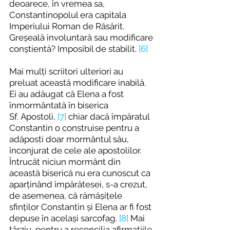
deoarece, în vremea sa, 
Constantinopolul era capitala 
Imperiului Roman de Răsărit. 
Greșeală involuntară sau modificare 
conștientă? Imposibil de stabilit. 
[6]
Mai mulți scriitori ulteriori au 
preluat această modificare inabilă. 
Ei au adăugat că Elena a fost 
înmormântată în biserica 
Sf. Apostoli, 
[7]
 chiar dacă împăratul 
Constantin o construise pentru a 
adăposti doar mormântul său, 
înconjurat de cele ale apostolilor. 
Întrucât niciun mormânt din 
această biserică nu era cunoscut ca 
aparținând împărătesei, s-a crezut, 
de asemenea, că rămășițele 
sfinților Constantin și Elena ar fi fost 
depuse în același sarcofag. 
[8]
 Mai 
târziu, pentru a reconcilia afirmațiile 