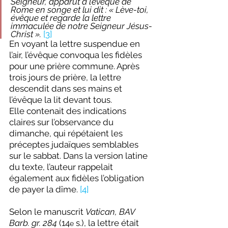
Seigneur, apparut à l’évêque de 
Rome en songe et lui dit : « Lève-toi, 
évêque et regarde la lettre 
immaculée de notre Seigneur Jésus-
Christ ».
[3]
En voyant la lettre suspendue en 
l’air, l’évêque convoqua les fidèles 
pour une prière commune. Après 
trois jours de prière, la lettre 
descendit dans ses mains et 
l’évêque la lit devant tous. 
Elle contenait des indications 
claires sur l’observance du 
dimanche, qui répétaient les 
préceptes judaïques semblables 
sur le sabbat. Dans la version latine 
du texte, l’auteur rappelait 
également aux fidèles l’obligation 
de payer la dîme. 
[4]
Selon le manuscrit 
Vatican, BAV 
Barb. gr. 284
 (14
 s.), la lettre était 
e