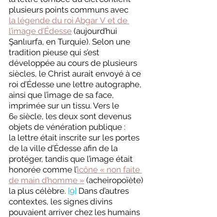
plusieurs points communs avec 
la légende du roi Abgar V et de 
l’image d’Édesse
 (aujourd’hui 
Şanlıurfa, en Turquie). Selon une 
tradition pieuse qui s’est 
développée au cours de plusieurs 
siècles, le Christ aurait envoyé à ce 
roi d’Édesse une lettre autographe, 
ainsi que l’image de sa face, 
imprimée sur un tissu. Vers le 
6
 siècle, les deux sont devenus 
e
objets de vénération publique : 
la
lettre était inscrite sur les portes 
de la ville d’Édesse afin de la 
protéger, tandis que l’image était 
honorée comme l’
icône « non faite 
de main d’homme »
 (acheiropoïète) 
la plus célèbre. 
[9]
 Dans d’autres 
contextes, les signes divins 
pouvaient arriver chez les humains 