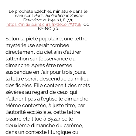
Le prophète 
Ézéchiel, miniature dans le 
manuscrit 
Paris, Bibliothèque Sainte-
Geneviève 21
 (14
 s.), f. 77r, 
e
https://initiale.irht.cnrs.fr/decor/52768
, CC 
BY-NC 3.0.
Selon la piété populaire, une lettre 
mystérieuse serait tombée 
directement du ciel afin d’attirer 
l’attention sur l’observance du 
dimanche. Après être restée 
suspendue en l'air pour trois jours, 
la lettre serait descendue au milieu 
des fidèles. Elle contenait des mots 
sévères au regard de ceux qui 
n’allaient pas à l’église le dimanche. 
Même contestée, à juste titre, par 
l’autorité ecclésiale, cette lettre 
bizarre était lue à Byzance le 
deuxième dimanche du carême, 
dans un contexte liturgique ou 