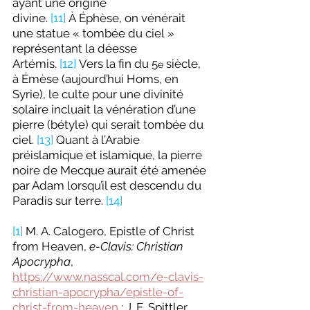
ayant une origine 
divine. 
[11]
 À
Éphèse, on vénérait 
une statue « tombée du ciel » 
représentant la déesse 
Artémis. 
[12]
 Vers la fin du 5
 siècle, 
e
à Émèse (aujourd’hui Homs, en 
Syrie), le culte pour une divinité 
solaire incluait la vénération d’une 
pierre (bétyle) qui serait tombée du 
ciel. 
[13]
 Quant à l’Arabie 
préislamique et islamique, la pierre 
noire de Mecque aurait été amenée 
par Adam lorsqu’il est descendu du 
Paradis sur terre. 
[14]
[1]
 M. A. Calogero, Epistle of Christ 
from Heaven, 
e-Clavis: Christian 
Apocrypha
, 
https://www.nasscal.com/e-clavis-
christian-apocrypha/epistle-of-
christ-from-heaven
 ; J. E. Spittler, 