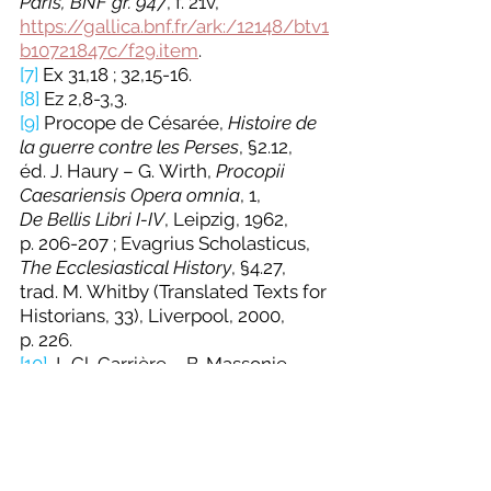
Paris, BNF gr. 947
, f. 21v, 
https://gallica.bnf.fr/ark:/12148/btv1
b10721847c/f29.item
.
[7]
 Ex 31,18 ; 32,15-16. 
[8]
 Ez 2,8-3,3.
[9]
 Procope de Césarée, 
Histoire de 
la guerre contre les Perses
, §2.12, 
éd. J. Haury – G. Wirth, 
Procopii 
Caesariensis Opera omnia
, 1, 
De
Bellis Libri I-IV
, Leipzig, 1962, 
p. 206-207 ; Evagrius Scholasticus, 
The
Ecclesiastical History
, §4.27, 
trad. M. Whitby (Translated Texts for 
Historians, 33), Liverpool, 2000, 
p. 226.
[10]
 J.-Cl. Carrière – B. Massonie 
(trad.), 
La Bibliothèque d’Apollodore
, 
Paris,1991, §3.12.3, p. 107-108 ; 
Épitomé
, §5.10, p. 136, 
https://www.persee.fr/doc/ista_00
00-0000_1991_edc_443_1
.