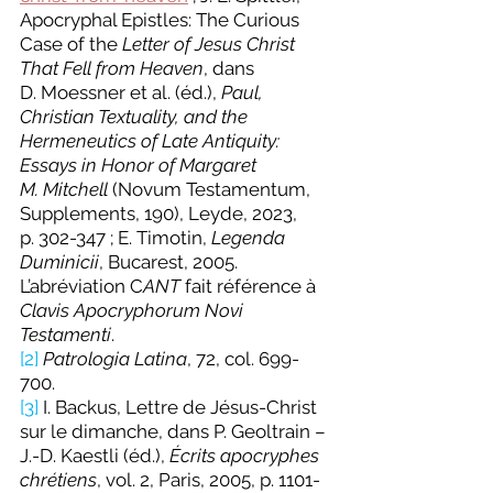
Apocryphal Epistles: The Curious 
Case of the 
Letter of Jesus Christ 
That Fell from Heaven
, dans 
D. Moessner et al. (éd.), 
Paul, 
Christian Textuality, and the 
Hermeneutics of Late Antiquity: 
Essays in Honor of Margaret 
M. Mitchell
 (Novum Testamentum, 
Supplements, 190), Leyde, 2023, 
p. 302-347 ; E. Timotin, 
Legenda 
Duminicii
, Bucarest, 2005. 
L’abréviation C
ANT
 fait référence à 
Clavis Apocryphorum Novi 
Testamenti
.
[2]
Patrologia Latina
, 72, col. 699-
700.
[3]
 I. Backus, Lettre de Jésus-Christ 
sur le dimanche, dans P. Geoltrain – 
J.-D. Kaestli (éd.), 
Écrits apocryphes 
chrétiens
, vol. 2, Paris, 2005, p. 1101-