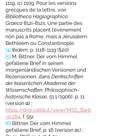
1119, ici 1109. Pour les versions 
grecques de la lettre, voir 
Bibliotheca Hagiographica 
Graeca
812i-812s. Une partie des 
manuscrits placent l’événement 
non pas à Rome, mais à Jérusalem, 
Bethléem ou Constantinople.
[4]
Ibidem
, p. 1118-1119 (§20) 
[5]
 M. Bittner, Der vom Himmel 
gefallene Brief in seinen 
morgenländischen Versionen und 
Rezensionen, dans 
Denkschriften 
der kaiserlichen Akademie der 
Wissenschaften: Philosophisch-
historische Klasse
, 51.1 (1906), p. 11 
(version α) ; 
https://digi.vatlib.it/view/MSS_Barb
.gr.284
, f. 55r.
[6]
Bittner, Der vom Himmel 
gefallene Brief, p. 16 (version α
) ; 
1