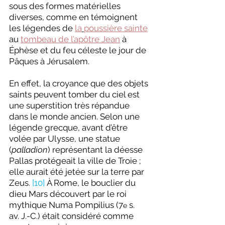
sous des formes matérielles 
diverses, comme en témoignent 
les légendes de 
la
poussière sainte
au 
tombeau de l’apôtre Jean
 à 
Éphèse et du feu céleste le jour de 
Pâques à Jérusalem.
En effet, la croyance que des objets 
saints peuvent tomber du ciel est 
une superstition très répandue 
dans le monde ancien. Selon une 
légende grecque, avant d’être 
volée par Ulysse, une statue 
(
palladion
) représentant la déesse 
Pallas protégeait la ville de Troie ; 
elle
aurait été jetée sur la terre par 
Zeus. 
[10]
 À Rome, le bouclier du 
dieu Mars découvert par le roi 
mythique Numa Pompilius (7
 s. 
e
av. J.-C.) était considéré comme 