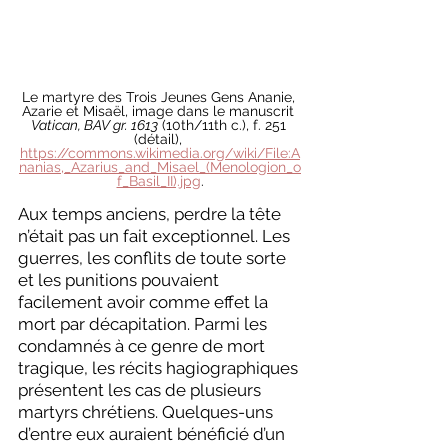
Le martyre des Trois Jeunes Gens Ananie, 
Azarie et Misaël, image dans le manuscrit 
Vatican, BAV gr. 1613
 (10th/11th c.), f. 251 
(détail), 
https://commons.wikimedia.org/wiki/File:A
nanias,_Azarius_and_Misael_(Menologion_o
f_Basil_II).jpg
.
Aux temps anciens, perdre la tête 
n’était pas un fait exceptionnel. Les 
guerres, les conflits de toute sorte 
et les punitions pouvaient 
facilement avoir comme effet la 
mort par décapitation. Parmi les 
condamnés à ce genre de mort 
tragique, les récits hagiographiques 
présentent les cas de plusieurs 
martyrs chrétiens. Quelques-uns 
d’entre eux auraient bénéficié d’un 