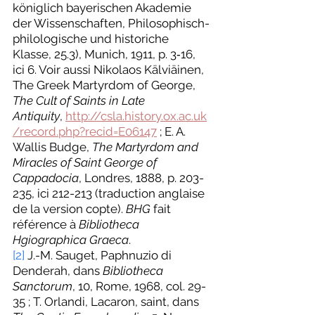
königlich bayerischen Akademie 
der Wissenschaften, Philosophisch-
philologische und historiche 
Klasse, 25.3), Munich, 1911, p. 3‑16, 
ici 6. Voir aussi Nikolaos Kälviäinen, 
The Greek Martyrdom of George, 
The Cult of Saints in Late 
Antiquity
, 
http://csla.history.ox.ac.uk
/record.php?recid=E06147
 ; E. A. 
Wallis Budge, 
The Martyrdom and 
Miracles of Saint George of 
Cappadocia
, Londres, 1888, p. 203-
235, ici 212-213 (traduction anglaise 
de la version copte). 
BHG
 fait 
référence à 
Bibliotheca 
Hgiographica Graeca
.
[2]
 J.-M. Sauget, Paphnuzio di 
Denderah, dans 
Bibliotheca 
Sanctorum
, 10, Rome, 1968, col. 29-
35 ; T. Orlandi, Lacaron, saint, dans 