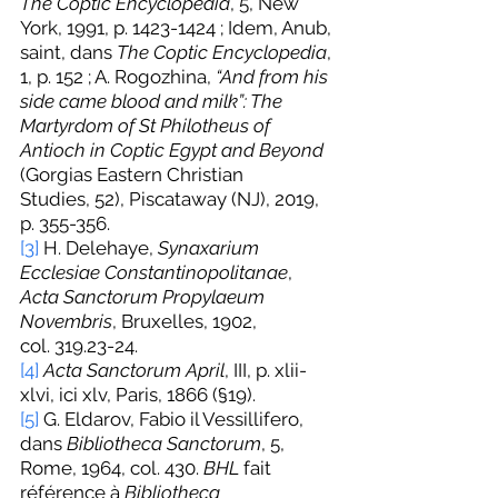
The Coptic Encyclopedia
, 5, New 
York, 1991, p. 1423-1424 ; Idem, Anub, 
saint, dans 
The Coptic Encyclopedia
, 
1, p. 152 ; A. Rogozhina, 
“And from his 
side came blood and milk”: The 
Martyrdom of St Philotheus of 
Antioch in Coptic Egypt and Beyond
(Gorgias Eastern Christian 
Studies, 52), Piscataway (NJ), 2019, 
p. 355-356.
[3]
 H. Delehaye, 
Synaxarium 
Ecclesiae Constantinopolitanae
, 
Acta Sanctorum Propylaeum 
Novembris
, Bruxelles, 1902, 
col. 319.23-24.
[4]
Acta Sanctorum April
, III, p. xlii-
xlvi, ici xlv, Paris, 1866 (§19).
[5]
 G. Eldarov, Fabio il Vessillifero, 
dans 
Bibliotheca Sanctorum
, 5, 
Rome, 1964, col. 430. 
BHL
 fait 
référence à 
Bibliotheca 