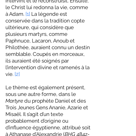
intervint et le reconstruisit. Ensuite, 
le Christ lui redonna la vie, comme 
à Adam. 
[1]
 La légende est 
conservée dans la tradition copte 
ultérieure, qui considère que 
plusieurs martyrs, comme 
Paphnuce, Lacaron, Anoub et 
Philothée, auraient connu un destin 
semblable. Coupés en morceaux, 
ils auraient été soignés par 
l’intervention divine et ramenés à la 
vie. 
[2]
Le thème est également présent, 
sous une autre forme, dans le 
Martyre
 du prophète Daniel et des 
Trois Jeunes Gens Ananie, Azarie et 
Misaël. Il s’agit d’un texte 
probablement d’origine ou 
d’influence égyptienne, attribué soit 
à Athanase d’Alexandrie (
BHG
 484z-