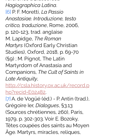
Hagiographica Latina
.
[6]
 P. F. Moretti, 
La Passio 
Anastasiae. Introduzione, testo 
critico, traduzione
, Rome, 2006, 
p. 120-123, trad. anglaise 
M. Lapidge, 
The Roman 
Martyrs
 (Oxford Early Christian 
Studies), Oxford, 2018, p. 69-70 
(§9) ; M. Pignot, The Latin 
Martyrdom of Anastasia and 
Companions, 
The Cult of Saints in 
Late Antiquity
, 
http://csla.history.ox.ac.uk/record.p
hp?recid=E02482
.
[7]
 A. de Vogüé (éd.) - P. Antin (trad.), 
Grégoire Ier, 
Dialogues
, §3.13 
(Sources chrétiennes, 260), Paris, 
1979, p. 302-303. Voir E. Bozoky, 
Têtes coupées des saints au Moyen 
Âge. Martyrs, miracles, reliques, 