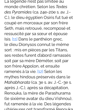
La légende n’est pas limitée au 
monde chrétien. Selon les 
Textes 
des Pyramides
 (ca. 24e-20e s. av. J.-
C.), le dieu égyptien Osiris fut tué et 
coupé en morceaux par son frère 
Seth, mais retrouvé, recomposé et 
ressuscité par sa sœur et épouse 
Isis. 
[11]
 Dans le panthéon grec, 
le dieu Dionysos connut le même 
sort : mis en pièces par les Titans, 
ses restes furent d’abord ramassés 
soit par sa mère Déméter, soit par 
son frère Appolon, et ensuite 
ramenés à la vie. 
[12]
Selon les 
mythes hindous préservés dans le 
Mahabharata
 (ca. 3e s. av. J.-C.-3e s. 
après J.-C.), après sa décapitation, 
Renouka, la mère de Parashurama 
(le sixième avatar du dieu Vishnou), 
fut ramenée à la vie. Des légendes 
ultérieures ont transformé Renouka 