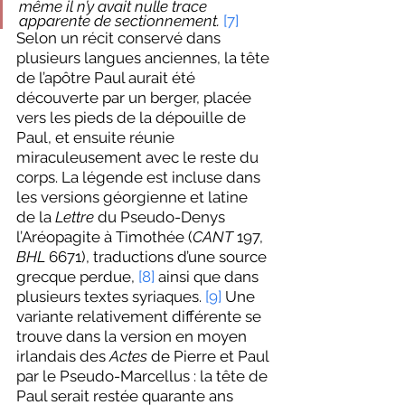
même il n’y avait nulle trace 
apparente de sectionnement.
[7]
Selon un récit conservé dans 
plusieurs langues anciennes, la tête 
de l’apôtre Paul aurait été 
découverte par un berger, placée 
vers les pieds de la dépouille de 
Paul, et ensuite réunie 
miraculeusement avec le reste du 
corps. La légende est incluse dans 
les versions géorgienne et latine 
de la 
Lettre 
du Pseudo-Denys 
l’Aréopagite à Timothée (
CANT
 197, 
BHL
 6671), traductions d’une source 
grecque perdue, 
[8]
 ainsi que dans 
plusieurs textes syriaques. 
[9]
 Une 
variante relativement différente se 
trouve dans la version en moyen 
irlandais des 
Actes
 de Pierre et Paul 
par le Pseudo-Marcellus : la tête de 
Paul serait restée quarante ans 