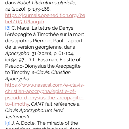
dans 
Babel. Littératures plurielle
, 
42 (2020), p. 133-168, 
https://journals.openedition.org/ba
bel/11516?lang=fr
.
[8]
 C. Macé, La lettre de Denys 
l’Aréopagite à Timothée sur la mort 
des apôtres Pierre et Paul. L’apport 
de la version géorgienne, dans 
Apocrypha
, 31 (2020), p. 61-104, 
ici 94-97 ; D. L. Eastman, Epistle of 
Pseudo-Dionysius the Areopagite 
to Timothy, 
e-Clavis: Christian 
Apocrypha
, 
https://www.nasscal.com/e-clavis-
christian-apocrypha/epistle-of-
pseudo-dionysius-the-areopagite-
to-timothy
. 
CANT
 fait référence à 
Clavis Apocryphorum Novi 
Testamenti
.
[9]
 J. A. Doole, The miracle of the 