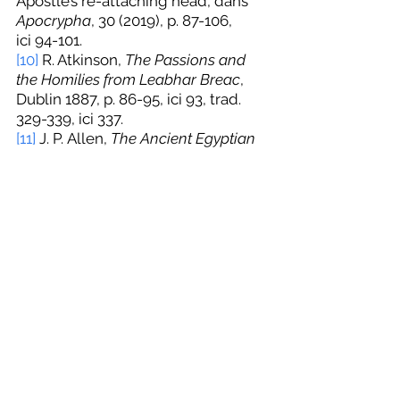
Apostle’s re-attaching head, dans 
Apocrypha
, 30 (2019), p. 87-106, 
ici 94-101.
[10]
 R. Atkinson, 
The Passions and 
the Homilies from Leabhar Breac
, 
Dublin 1887, p. 86-95, ici 93, trad. 
329-339, ici 337.
[11]
 J. P. Allen, 
The Ancient Egyptian 
Pyramid Texts
, §364, 616a, Atlanta 
(GE), 2005, p. 80 ; §606, 1684a-c, 
trad. p. 226 ; §670, 1981b-c, trad. 
p. 267. Cf. B. Mathieu, Mais qui est 
donc Osiris ? Ou la politique sous le 
linceul de la religion, dans 
Égypte 
Nilotique et Méditerranéenne
, 3 
(2010), p. 77-107, ici 103. Voir aussi 
Plutarque, 
Œuvres morales
, §23, 
Isis 
et Osiris
, éd. et trad. C. Froidefond, 
Paris, 1988.
[12]
 Diodorus of Sicily, 
The Library of 
History
, §3.62.6, trad. C. H. Oldfather, 