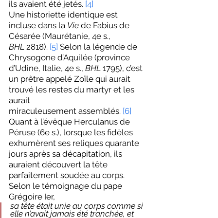
ils avaient été jetés. 
[4]
Une
historiette identique est 
incluse dans la 
Vie
 de Fabius de 
Césarée (Maurétanie, 4e s., 
BHL
 2818). 
[5]
 Selon la légende de 
Chrysogone d’Aquilée (province 
d’Udine, Italie, 4e s., 
BHL
 1795), c’est 
un prêtre appelé Zoïle qui aurait 
trouvé les restes du martyr et les 
aurait 
miraculeusement assemblés. 
[6]
Quant à l’évêque Herculanus de 
Péruse (6e s.), lorsque les fidèles 
exhumèrent ses reliques quarante 
jours après sa décapitation, ils 
auraient découvert la tête 
parfaitement soudée au corps. 
Selon le témoignage du pape 
Grégoire Ier,
sa tête était unie au corps comme si 
elle n’avait jamais été tranchée, et 