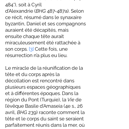
484*), soit à Cyril 
d’Alexandrie (
BHG
 487-487a). Selon 
ce récit, résumé dans le synaxaire 
byzantin, Daniel et ses compagnons 
auraient été décapités, mais 
ensuite chaque tête aurait 
miraculeusement été rattachée à 
son corps. 
[3]
 Cette fois, une 
résurrection n’a plus eu lieu.
Le miracle de la réunification de la 
tête et du corps après la 
décollation est rencontré dans 
plusieurs espaces géographiques 
et à différentes époques. Dans la 
région du Pont (Turquie), la 
Vie
 de 
l’évêque Basile d’Amaseia (4e s., 26 
avril, 
BHG
 239) raconte comment la 
tête et le corps du saint se seraient 
parfaitement réunis dans la mer, où 